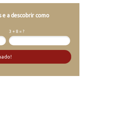
s e a descobrir como
3 + 8 = ?
mado!