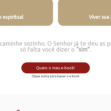
 espiritual
Viver sua 
caminhe sozinho. O Senhor já te deu as pi
só falta você dizer o
“sim”
.
Quero o meu e-book!
Clique acima para baixar o e-book