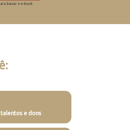
para baixar o e-book
ê:
talentos e dons