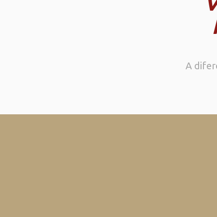
V
A dife